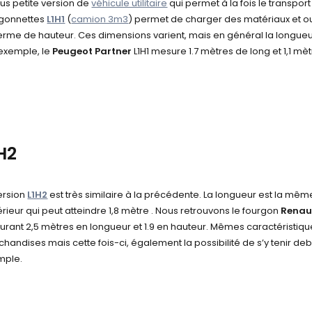
lus petite version de
véhicule utilitaire
qui permet à la fois le transpo
rgonnettes
L1H1
(
camion 3m3
) permet de charger des matériaux et ou
erme de hauteur. Ces dimensions varient, mais en général la longueur
exemple, le
Peugeot Partner
L1H1 mesure
1.7 mètres de long et 1,1 mè
H2
ersion
L1H2
est très similaire à la précédente. La longueur est la mê
rieur qui peut atteindre 1,8 mètre . Nous retrouvons le fourgon
Renaul
rant 2,5 mètres en longueur et 1.9 en hauteur. Mêmes caractéristiques
handises mais cette fois-ci, également la possibilité de s’y tenir de
mple.