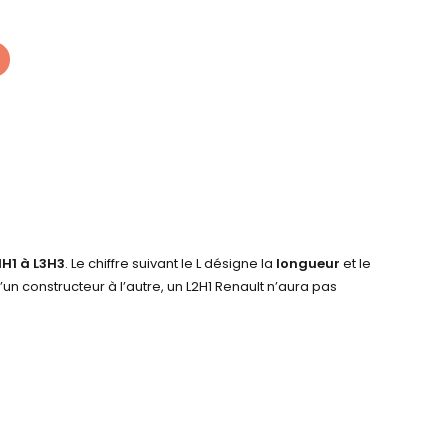
1H1 à L3H3
. Le chiffre suivant le L désigne la
longueur
et le
d’un constructeur à l’autre, un L2H1 Renault n’aura pas