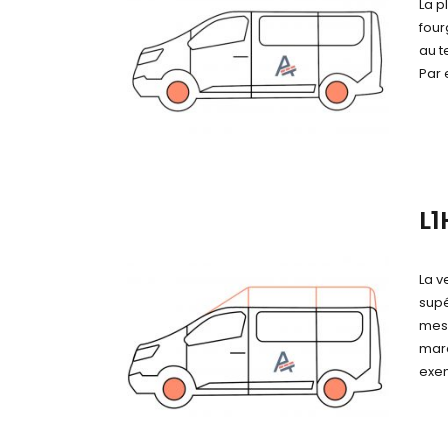
La p
fou
au t
Par 
L1
La v
supé
mesu
marc
exe