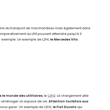
 domaine du transport de marchandises mais également dans
mparativement au L1H1 pouvant atteindre jusqu’à 3
ar exemple. Un exemple de L2H1,
le Mercedes Vito
:
ns le monde des utilitaires
, le
L2H2
. Le chargement utile
 d’y aménager un espace de vie.
Attention toutefois aux
 vous garer. Un exemple de L2H2,
le Fiat Ducato
qui