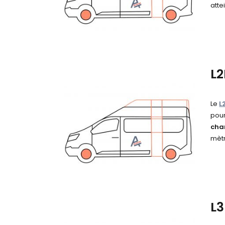
atte
L
Le
L
pour
cha
mèt
L