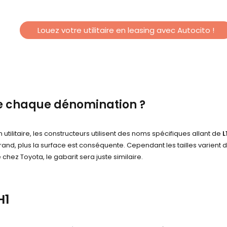
Louez votre utilitaire en leasing avec Autocito !
 de chaque dénomination ?
un utilitaire, les constructeurs utilisent des noms spécifiques allant de
L
t grand, plus la surface est conséquente. Cependant les tailles varient 
ez Toyota, le gabarit sera juste similaire.
H1