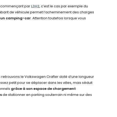
ns commençant par
L3H2
, c’est le cas par exemple du
gabarit de véhicule permet l’acheminement des charges
’un camping-car
. Attention toutefois lorsque vous
s retrouvons le
Volkswagen Crafter
doté d’une longueur
ssez petit pour se déplacer dans les villes, mais séduit
ionnels
grâce à son espace de chargement
as
de stationner en parking souterrain ni même sur des