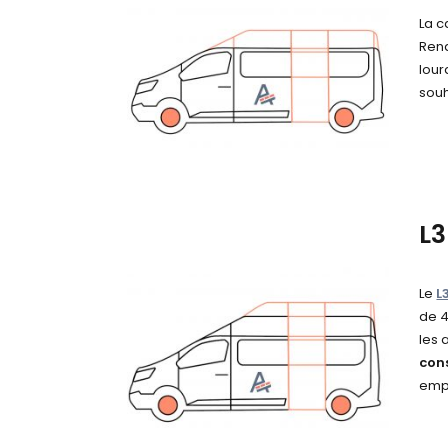
La c
Rena
lour
souh
L
Le
L
de 4
les 
con
empl