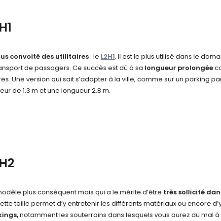
H1
lus convoité des utilitaires
: le
L2H1
. Il est le plus utilisé dans le
ransport de passagers. Ce succès est dû à sa
longueur prolongée
co
es. Une version qui sait s’adapter à la ville, comme sur un parking p
eur de 1.3 m et une longueur 2.8 m.
2H2
odèle plus conséquent mais qui a le mérite d’être
très sollicité da
ette taille permet d’y entretenir les différents matériaux ou encore
kings,
notamment les souterrains dans lesquels vous aurez du mal à