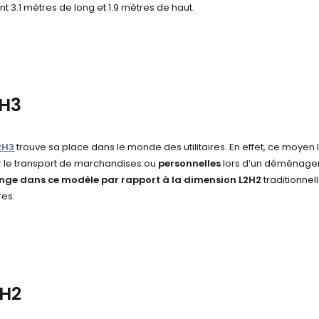
int
3.1 mètres de long et
1.9 mètres de haut.
2H3
2H3
trouve sa place dans le monde des utilitaires. En effet, ce moyen 
 le transport de marchandises ou
personnelles
lors d’un déménage
nge dans ce modèle par rapport à la dimension L2H2
traditionnel
res.
3H2