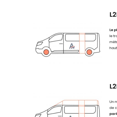
L2
Le p
le t
mètr
haut
L
Un m
de c
par