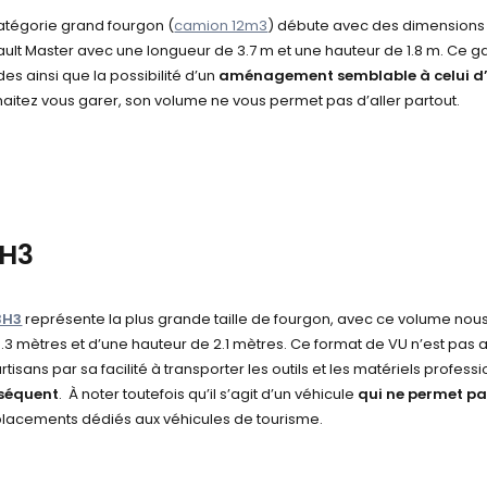
atégorie grand fourgon (
camion 12m3
) débute avec des dimensio
ult Master
avec une longueur de 3.7 m et une hauteur de 1.8 m. Ce 
des ainsi que la possibilité d’un
aménagement semblable à celui d
aitez vous garer,
son volume ne vous permet pas d’aller partout.
3H3
3H3
représente la plus grande taille de fourgon, avec ce volume nou
.3 mètres et d’une hauteur de 2.1 mètres. Ce format de VU n’est pas a
artisans par sa facilité à transporter les outils et les matériels profess
séquent
. À noter toutefois qu’il s’agit d’un véhicule
qui ne permet p
acements dédiés aux véhicules de tourisme.