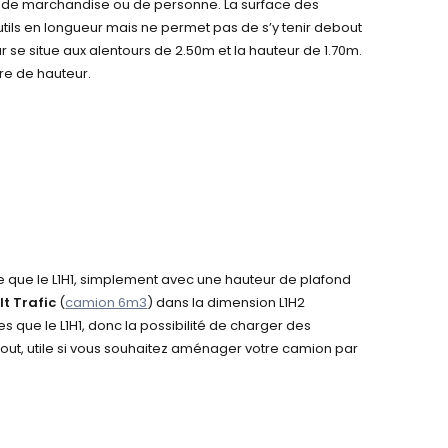
rt de marchandise ou de personne. La surface des
tils en longueur mais ne permet pas de s’y tenir debout
 se situe aux alentours de 2.50m et la hauteur de 1.70m.
tre de hauteur.
me que le L1H1, simplement avec une hauteur de plafond
t Trafic
(
camion 6m3
)
dans la dimension L1H2
 que le L1H1, donc la possibilité de charger des
bout, utile si vous souhaitez aménager votre camion par