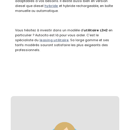
adaptables à vos besoins. Il existe aussi bien en version
diesel que diesel
hybride
et hybride rechargeable, en boîte
manuelle ou automatique.
Vous hésitez à investir dans un modèle d’
utilitaire L2H2
en
particulier ? Autocito est là pour vous aider. C’est le
spécialiste du
leasing utilitaire
. Sa large gamme et ses
tarifs modérés sauront satisfaire les plus exigeants des
professionnels.