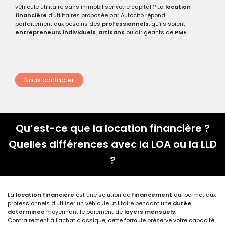
véhicule utilitaire sans immobiliser votre capital ? La
location
financière
d’utilitaires proposée par Autocito répond
parfaitement aux besoins des
professionnels
, qu’ils soient
entrepreneurs individuels
,
artisans
ou dirigeants de
PME
.
Nous contacter
Qu’est-ce que la location financière ?
Quelles différences avec la LOA ou la LLD
?
La
location financière
est une solution de
financement
qui permet aux
professionnels d’utiliser un véhicule utilitaire pendant une
durée
déterminée
moyennant le paiement de
loyers mensuels
.
Contrairement à l’achat classique, cette formule préserve votre capacité