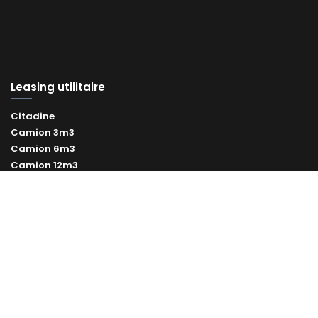
Leasing utilitaire
Citadine
Camion 3m3
Camion 6m3
Camion 12m3
Camion 20m3
Camion benne
Camion frigorifique
Leasing utilitaires électrique
Leasing utilitaire occasion
Vélo cargo professionnel
Remorque vélo professionnelle