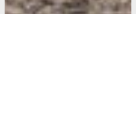
Découvrez notre gamme d’utilitaires
Découvrez notre gamme d’utilitaires immédiatement disponibles: de la
location de petite fourgonnette 3m3 au camion de déménagement 20m3,
prenez le volant de votre véhicule simplement et dès la création de votre
société. Artisan, chef d’entreprise ou Auto entrepreneur, n’hésitez plus !
Nous collaborons avec de nombreuses sociétés comme
Renault
,
Mercedes,
Volkswagen
ou encore
Fiat
pour vous réserver un véhicule
utilitaire adapté à vos besoins. Nos véhicules ont de nombreuses options
; neuf ou utilitaire occasion, essence ou diesel, boîte manuelle ou
automatique, blanc ou gris…à vous de choisir!