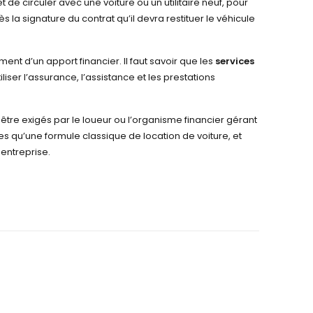
 de circuler avec une voiture ou un utilitaire neuf, pour
ès la signature du contrat qu’il devra restituer le véhicule
ent d’un apport financier. Il faut savoir que les
services
liser l’assurance, l’assistance et les prestations
être exigés par le loueur ou l’organisme financier gérant
 qu’une formule classique de location de voiture, et
ne entreprise.