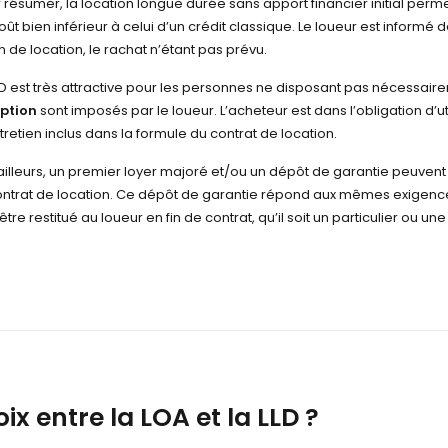
 résumer, la location longue durée sans apport financier initial permet
oût bien inférieur à celui d’un crédit classique. Le loueur est informé d
in de location, le rachat n’étant pas prévu.
LD est très attractive pour les personnes ne disposant pas nécessairem
option
sont imposés par le loueur. L’acheteur est dans l’obligation d’uti
tretien inclus dans la formule du contrat de location.
ailleurs, un premier loyer majoré et/ou un dépôt de garantie peuvent 
ontrat de location. Ce dépôt de garantie répond aux mêmes exigences
 être restitué au loueur en fin de contrat, qu’il soit un particulier ou u
x entre la LOA et la LLD ?