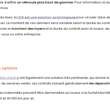
 de
s’offrir un véhicule plus haut de gamme
. Pour information, la
 mois.
s fixes, la
LOA est une solution avantageuse
pour circuler dans d
es. Le montant de ces derniers sera variable selon la durée du cont
cier le
montant des loyers
et la durée du contrat avec le loueur, de 
vous ou votre entreprise.
 options
tion d’achat
est également une solution très pertinente, qui donne la p
s de services variés. Les contrats incluent généralement
les réparatio
s indemnités peuvent être demandées au loueur si le forfait kilométr
0 et 30 000 km par an.