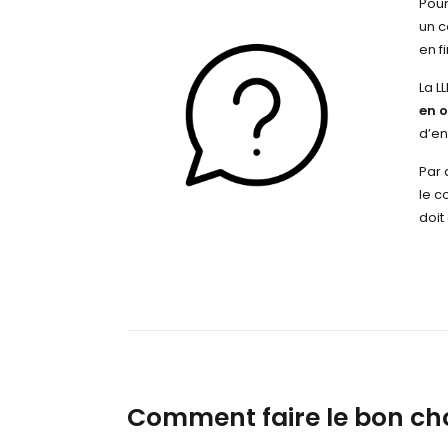
Pour
un c
en f
La L
en 
d’en
Par 
le c
doit
Comment faire le bon choi