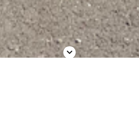
Leasing camion benne,
l’utilitaire indispensable
Il faut savoir que
les utilitaires légers
séduisent de
plus en plus, et pour cause, ils ne cessent de se
perfectionner. Les
camions bennes
font d’ailleurs
partie de nos véhicules les plus convoités. Très
performants et
intéressants financièrement
, ils
sauront vous séduire par leur
robustesse
et leur
praticité. Disposant pour la majorité d’une
benne