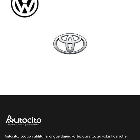
Autocito, location utilitaire longue durée. Partez aussitôt au volant de votre