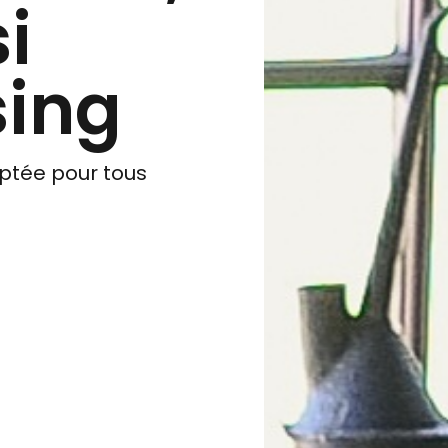
i
sing
ptée pour tous