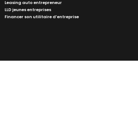
Leasing auto entrepreneur
LLD jeunes entreprises
Financer son utilitaire d’entreprise
Leasing utilitaire
Citadine
Camion 3m3
Camion 6m3
Camion 12m3