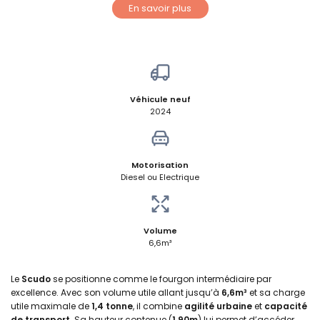
En savoir plus
Véhicule neuf
2024
Motorisation
Diesel ou Electrique
Volume
6,6m³
Le
Scudo
se positionne comme le fourgon intermédiaire par
excellence. Avec son volume utile allant jusqu’à
6,6m³
et sa charge
utile maximale de
1,4 tonne
, il combine
agilité urbaine
et
capacité
de transport
. Sa hauteur contenue (
1,90m
) lui permet d’accéder