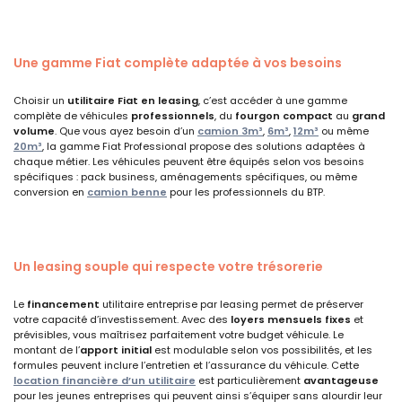
Une gamme Fiat complète adaptée à vos besoins
Choisir un
utilitaire Fiat en leasing
, c’est accéder à une gamme
complète de véhicules
professionnels
, du
fourgon compact
au
grand
volume
. Que vous ayez besoin d’un
camion 3m³
,
6m³
,
12m³
ou même
20m³
, la gamme Fiat Professional propose des solutions adaptées à
chaque métier. Les véhicules peuvent être équipés selon vos besoins
spécifiques : pack business, aménagements spécifiques, ou même
conversion en
camion benne
pour les professionnels du BTP.
Un leasing souple qui respecte votre trésorerie
Le
financement
utilitaire entreprise par leasing permet de préserver
votre capacité d’investissement. Avec des
loyers mensuels fixes
et
prévisibles, vous maîtrisez parfaitement votre budget véhicule. Le
montant de l’
apport initial
est modulable selon vos possibilités, et les
formules peuvent inclure l’entretien et l’assurance du véhicule. Cette
location financière d’un utilitaire
est particulièrement
avantageuse
pour les jeunes entreprises qui peuvent ainsi s’équiper sans alourdir leur