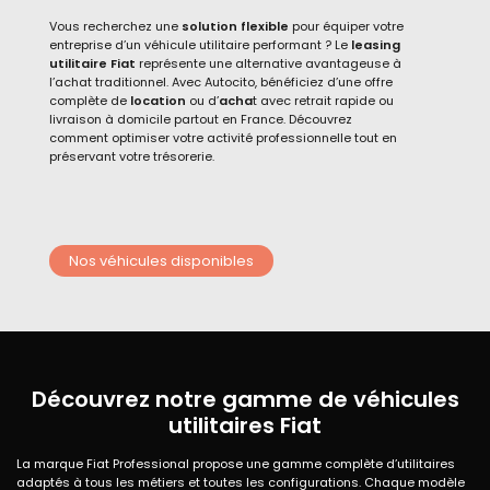
Vous recherchez une
solution flexible
pour équiper votre
entreprise d’un véhicule utilitaire performant ? Le
leasing
utilitaire Fiat
représente une alternative avantageuse à
l’achat traditionnel. Avec Autocito, bénéficiez d’une offre
complète de
location
ou d’
acha
t avec retrait rapide ou
livraison à domicile partout en France. Découvrez
comment optimiser votre activité professionnelle tout en
préservant votre trésorerie.
Nos véhicules disponibles
Découvrez notre gamme de véhicules
utilitaires Fiat
La marque Fiat Professional propose une gamme complète d’utilitaires
adaptés à tous les métiers et toutes les configurations. Chaque modèle