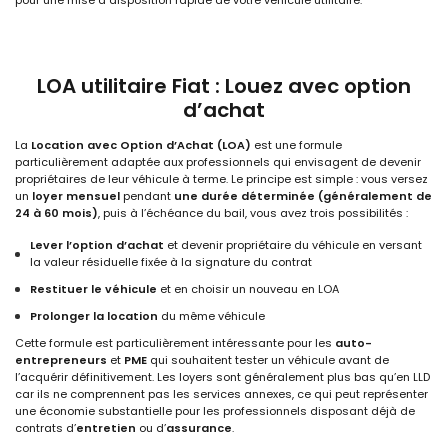
pour une mise à disposition rapide de votre véhicule utilitaire.
LOA utilitaire Fiat : Louez avec option
d’achat
La
Location avec Option d’Achat (LOA)
est une formule
particulièrement adaptée aux professionnels qui envisagent de devenir
propriétaires de leur véhicule à terme. Le principe est simple : vous versez
un
loyer mensuel
pendant
une durée déterminée (généralement de
24 à 60 mois)
, puis à l’échéance du bail, vous avez trois possibilités :
Lever l’option d’achat
et devenir propriétaire du véhicule en versant
la valeur résiduelle fixée à la signature du contrat
Restituer le véhicule
et en choisir un nouveau en LOA
Prolonger la location
du même véhicule
Cette formule est particulièrement intéressante pour les
auto-
entrepreneurs
et
PME
qui souhaitent tester un véhicule avant de
l’acquérir définitivement. Les loyers sont généralement plus bas qu’en LLD
car ils ne comprennent pas les services annexes, ce qui peut représenter
une économie substantielle pour les professionnels disposant déjà de
contrats d’
entretien
ou d’
assurance
.