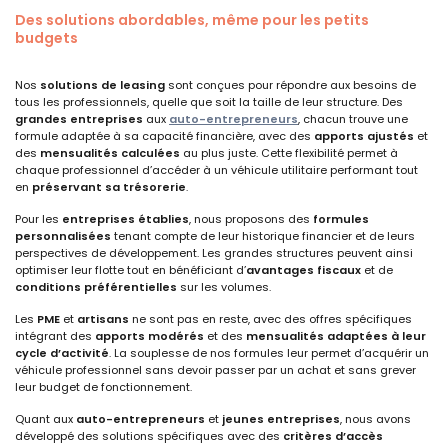
Des solutions abordables, même pour les petits
budgets
Nos
solutions de leasing
sont conçues pour répondre aux besoins de
tous les professionnels, quelle que soit la taille de leur structure. Des
grandes entreprises
aux
auto-entrepreneurs
, chacun trouve une
formule adaptée à sa capacité financière, avec des
apports ajustés
et
des
mensualités calculées
au plus juste. Cette flexibilité permet à
chaque professionnel d’accéder à un véhicule utilitaire performant tout
en
préservant sa trésorerie
.
Pour les
entreprises établies
, nous proposons des
formules
personnalisées
tenant compte de leur historique financier et de leurs
perspectives de développement. Les grandes structures peuvent ainsi
optimiser leur flotte tout en bénéficiant d’
avantages fiscaux
et de
conditions préférentielles
sur les volumes.
Les
PME
et
artisans
ne sont pas en reste, avec des offres spécifiques
intégrant des
apports modérés
et des
mensualités adaptées à leur
cycle d’activité
. La souplesse de nos formules leur permet d’acquérir un
véhicule professionnel sans devoir passer par un achat et sans grever
leur budget de fonctionnement.
Quant aux
auto-entrepreneurs
et
jeunes entreprises
, nous avons
développé des solutions spécifiques avec des
critères d’accès