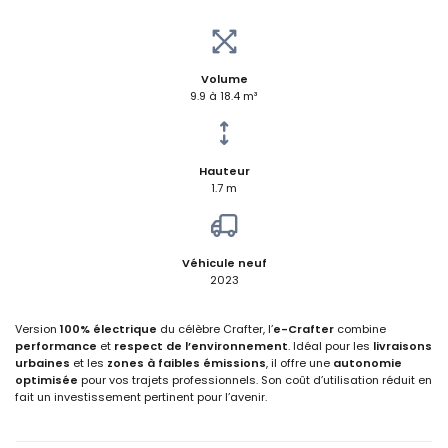
Volume
9.9 à 18.4 m³
Hauteur
1.7 m
Véhicule neuf
2023
Version
100% électrique
du célèbre Crafter, l’
e-Crafter
combine
performance
et
respect de l’environnement
. Idéal pour les
livraisons
urbaines
et les
zones à faibles émissions
, il offre une
autonomie
optimisée
pour vos trajets professionnels. Son coût d’utilisation réduit en
fait un investissement pertinent pour l’avenir.