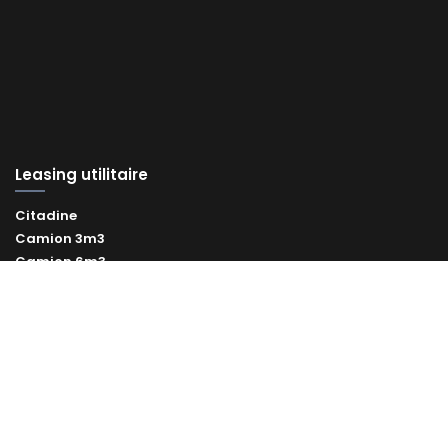
Leasing utilitaire
Citadine
Camion 3m3
Camion 6m3
Camion 12m3
Camion 20m3
Camion benne
Camion frigorifique
Leasing utilitaires électrique
Leasing utilitaire occasion
Vélo cargo professionnel
Remorque vélo professionnelle