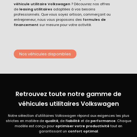
véhicule utilitaire Volkswagen
? Découvrez nos offres
de
leasing utilitaires
adaptées à vos besoins
professionnels. Que vous soyez artisan, commerçant ou
entrepreneur, nous vous proposons des
formules de
financement
sur mesure pour votre activité.
Nos véhicules disponibles
Retrouvez toute notre gamme de
véhicules utilitaires Volkswagen
Notre sélection d’utilitaires Volkswagen répond aux exigences les plus
strictes en matière de
qualité
, de
fiabilité
et de
performance
. Chaque
modèle est conçu pour
optimiser votre productivité
tout en
garantissant un
confort optimal
.