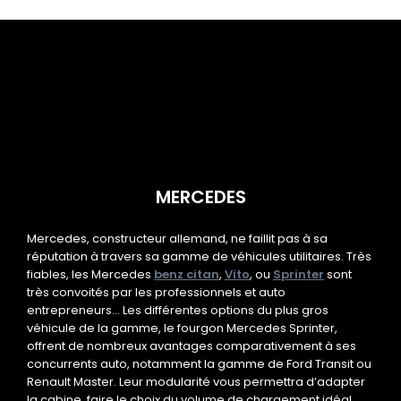
MERCEDES
Mercedes, constructeur allemand, ne faillit pas à sa
réputation à travers sa
gamme de véhicules utilitaires
. Très
fiables, les
Mercedes
benz citan
,
Vito
, ou
Sprinter
sont
très convoités par les professionnels et auto
entrepreneurs…
Les différentes options du plus gros
véhicule de la
gamme
, le fourgon
Mercedes Sprinter
,
offrent de nombreux avantages comparativement à ses
concurrents
auto
, notamment la
gamme
de
Ford Transit
ou
Renault
Master
.
Leur modularité vous permettra d’adapter
la cabine, faire le choix du volume de chargement idéal,