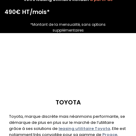
490€ HT/mois*
*Montant de la mensualité, sans options
supplémentaires
TOYOTA
Toyota, marque discrète mais néanmoins performante, se
démarque de plus en plus sur le marché de
l’utilitaire
grâce à ses solutions de
leasing utilitaire Toyota
.
Elle est
notamment très convoitée pour sa gamme de
Proace
,