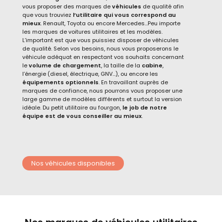
vous proposer des
marques
de
véhicules
de qualité afin
que vous trouviez
l’utilitaire qui vous correspond au
mieux
. Renault, Toyota ou encore Mercedes…Peu importe
les marques de voitures
utilitaires
et les
modèles
.
L’important est que vous puissiez disposer de
véhicules
de qualité.
Selon vos besoins, nous vous proposerons le
véhicule
adéquat en respectant vos souhaits concernant
le
volume de chargement
, la taille de la
cabine
,
l’énergie (
diesel
,
électrique
, GNV…), ou encore les
équipements optionnels
.
En travaillant auprès de
marques
de confiance, nous pourrons vous proposer une
large
gamme
de modèles différents et surtout la version
idéale. Du petit utilitaire au
fourgon
,
le job de notre
équipe est de vous conseiller au mieux
.
Nos véhicules disponibles