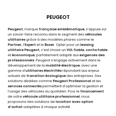
PEUGEOT
Peugeot
, marque
française emblématique
, s’appuie sur
un savoir-faire reconnu dans le segment des
véhicules
utilitaires
grâce à des modèles phares comme le
Partner
, l’
Expert
et le
Boxer
. Opter pour un
leasing
utilitaire Peugeot
, c’est choisir un
VUL fiable
,
confortable
et
économique
, parfaitement adapté aux
exigences des
professionnels
. Peugeot s’engage activement dans le
développement de la
mobilité électrique
, avec une
gamme d’
utilitaires électrifiés
répondant aux enjeux
actuels de
transition écologique
des entreprises. Des
solutions dédiées comme
Peugeot Professional
et les
services connectés
permettent d’optimiser la gestion et
l’usage des véhicules au quotidien. Pour le
financement
de votre
véhicule utilitaire professionnel
, nous
proposons des solutions de
location avec option
d’achat
adaptées à chaque activité.