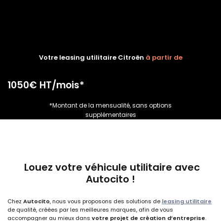
Votre leasing utilitaire Citroën
à partir de
1050€ HT/mois*
*Montant de la mensualité, sans options
supplémentaires
Louez votre véhicule utilitaire avec
Autocito !
Chez
Autocito
, nous vous proposons des solutions de
leasing utilitaire
de qualité, créées par les meilleures marques, afin de vous
accompagner au mieux dans
votre projet de création d’entreprise
.