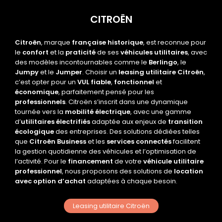
CITROËN
Citroën
, marque
française historique
, est reconnue pour
le
confort
et la
praticité
de ses
véhicules utilitaires
, avec
des modèles incontournables comme le
Berlingo
, le
Jumpy
et le
Jumper
. Choisir un
leasing utilitaire Citroën
,
c’est opter pour un
VUL fiable
,
fonctionnel
et
économique
, parfaitement pensé pour les
professionnels
. Citroën s’inscrit dans une dynamique
tournée vers la
mobilité électrique
, avec une gamme
d’
utilitaires électrifiés
adaptée aux enjeux de
transition
écologique
des entreprises. Des solutions dédiées telles
que
Citroën Business
et les
services connectés
facilitent
la gestion quotidienne des véhicules et l’optimisation de
l’activité. Pour le
financement
de votre
véhicule utilitaire
professionnel
, nous proposons des solutions de
location
avec option d’achat
adaptées à chaque besoin.
Leasing utilitaire Citroën