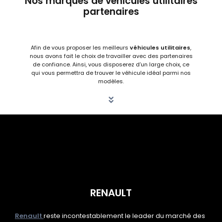
Nos marques de véhicules utilitaires
partenaires
Afin de vous proposer les meilleurs
véhicules utilitaires
,
nous avons fait le choix de travailler avec des partenaires
de confiance.
Ainsi, vous disposerez d’un large choix, ce
qui vous permettra de trouver le
véhicule idéal parmi nos
modèles.
RENAULT
Renault
reste incontestablement le leader du marché des