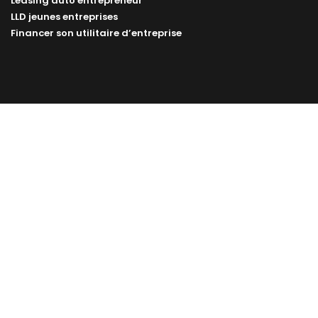
Leasing auto entrepreneur
LLD jeunes entreprises
Financer son utilitaire d’entreprise
Leasing utilitaire
Citadine
Camion 3m3
Camion 6m3
Camion 12m3