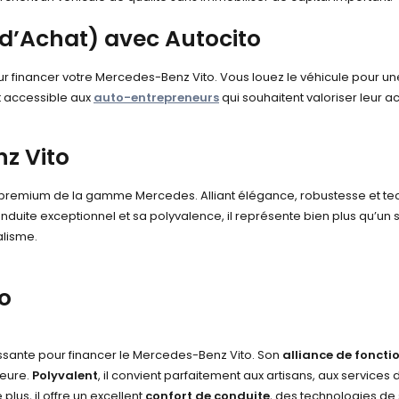
 d’Achat) avec Autocito
 financer votre Mercedes-Benz Vito. Vous louez le véhicule pour une d
nt accessible aux
auto-entrepreneurs
qui souhaitent valoriser leur a
z Vito
 premium de la gamme Mercedes. Alliant élégance, robustesse et techn
duite exceptionnel et sa polyvalence, il représente bien plus qu’un s
alisme.
o
essante pour financer le Mercedes-Benz Vito. Son
alliance de fonctio
ieure.
Polyvalent
, il convient parfaitement aux artisans, aux services
lus, il offre un excellent
confort de conduite
, des technologies de 