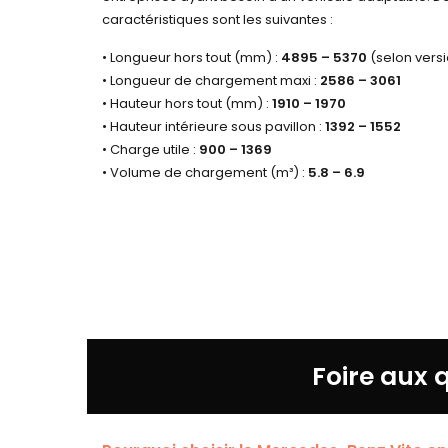
caractéristiques sont les suivantes :
• Longueur hors tout (mm) :
4895 – 5370
(selon vers
• Longueur de chargement maxi :
2586 – 3061
• Hauteur hors tout (mm) :
1910 – 1970
• Hauteur intérieure sous pavillon :
1392 – 1552
• Charge utile :
900 – 1369
• Volume de chargement (m³) :
5.8 – 6.9
Foire aux 