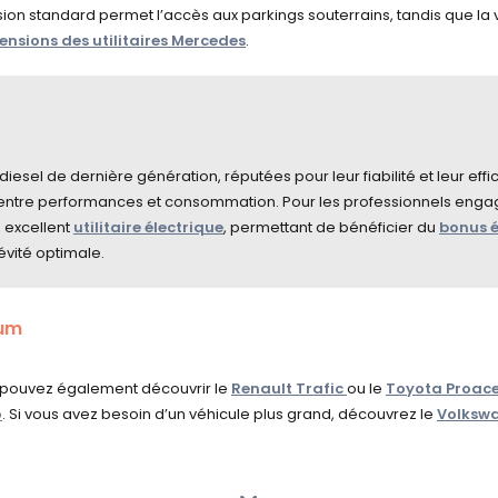
n standard permet l’accès aux parkings souterrains, tandis que la v
nsions des utilitaires Mercedes
.
iesel de dernière génération, réputées pour leur fiabilité et leur eff
 entre performances et consommation. Pour les professionnels engagé
n excellent
utilitaire électrique
, permettant de bénéficier du
bonus é
évité optimale.
um
s pouvez également découvrir le
Renault Trafic
ou le
Toyota Proac
o
. Si vous avez besoin d’un véhicule plus grand, découvrez le
Volkswa