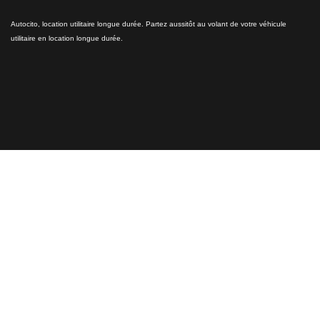
Autocito, location utilitaire longue durée. Partez aussitôt au volant de votre véhicule
utilitaire en location longue durée.
Nos utilitaires disponibles