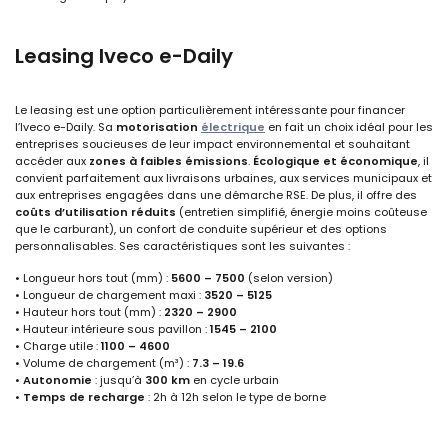
Leasing Iveco e-Daily
Le leasing est une option particulièrement intéressante pour financer
l’Iveco e-Daily. Sa
motorisation
électrique
en fait un choix idéal pour les
entreprises soucieuses de leur impact environnemental et souhaitant
accéder aux
zones à faibles émissions
.
Écologique et économique
, il
convient parfaitement aux livraisons urbaines, aux services municipaux et
aux entreprises engagées dans une démarche RSE. De plus, il offre des
coûts d’utilisation réduits
(entretien simplifié, énergie moins coûteuse
que le carburant), un confort de conduite supérieur et des options
personnalisables. Ses caractéristiques sont les suivantes :
• Longueur hors tout (mm) :
5600 – 7500
(selon version)
• Longueur de chargement maxi :
3520 – 5125
• Hauteur hors tout (mm) :
2320 – 2900
• Hauteur intérieure sous pavillon :
1545 – 2100
• Charge utile :
1100 – 4600
• Volume de chargement (m³) :
7.3 – 19.6
•
Autonomie
: jusqu’à
300 km
en cycle urbain
•
Temps de recharge
: 2h à 12h selon le type de borne