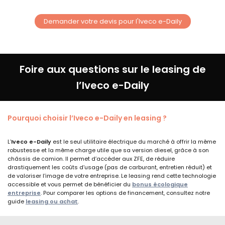
Demander votre devis pour l'Iveco e-Daily
Foire aux questions sur le leasing de
l’Iveco e-Daily
Pourquoi choisir l’Iveco e-Daily en leasing ?
L’
Iveco e-Daily
est le seul utilitaire électrique du marché à offrir la même
robustesse et la même charge utile que sa version diesel, grâce à son
châssis de camion. Il permet d’accéder aux ZFE, de réduire
drastiquement les coûts d’usage (pas de carburant, entretien réduit) et
de valoriser l’image de votre entreprise. Le leasing rend cette technologie
accessible et vous permet de bénéficier du
bonus écologique
entreprise
. Pour comparer les options de financement, consultez notre
guide
leasing ou achat
.