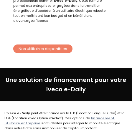
professionnels comme l’
Iveco e-Daily
. Cette formule
permet aux entreprises engagées dans la transition
énergétique d’accéder à un utilitaire électrique robuste
tout en maîtrisant leur budget et en bénéficiant
d’avantages fiscaux.
Nos utilitaires disponibles
Une solution de financement pour votre
Iveco e-Daily
L’
Iveco e-Daily
peut être financé via la LLD (Location Longue Durée) et la
LOA (Location avec Option d’Achat). Ces options de
financement
utilitaire entreprise
sont idéales pour intégrer la mobilité électrique
dans votre flotte sans immobiliser de capital important.