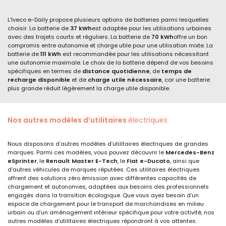
L’Iveco e-Daily propose plusieurs options de batteries parmi lesquelles
choisir. La batterie de
37 kWh
est adaptée pour les utilisations urbaines
avec des trajets courts et réguliers. La batterie de
70 kWh
offre un bon
compromis entre autonomie et charge utile pour une utilisation mixte. La
batterie de
111 kWh
est recommandée pour les utilisations nécessitant
une autonomie maximale. Le choix de la batterie dépend de vos besoins
spécifiques en termes de
distance quotidienne
, de
temps de
recharge disponible
et de
charge utile nécessaire
, car une batterie
plus grande réduit légèrement la charge utile disponible.
Nos autres modèles d’utilitaires
électriques
Nous disposons d’autres modèles d’utilitaires électriques de grandes
marques. Parmi ces modèles, vous pouvez découvrir le
Mercedes-Benz
eSprinter
, le
Renault Master E-Tech
, le
Fiat e-Ducato
, ainsi que
d’autres véhicules de marques réputées. Ces utilitaires électriques
offrent des solutions zéro émission avec différentes capacités de
chargement et autonomies, adaptées aux besoins des professionnels
engagés dans la transition écologique. Que vous ayez besoin d’un
espace de chargement pour le transport de marchandises en milieu
urbain ou d’un aménagement intérieur spécifique pour votre activité, nos
autres modèles d’utilitaires électriques répondront à vos attentes.