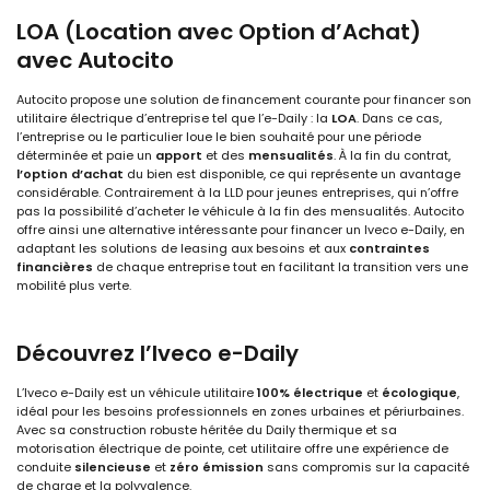
LOA (Location avec Option d’Achat)
avec Autocito
Autocito propose une solution de financement courante pour financer son
utilitaire électrique d’entreprise tel que l’e-Daily : la
LOA
. Dans ce cas,
l’entreprise ou le particulier loue le bien souhaité pour une période
déterminée et paie un
apport
et des
mensualités
. À la fin du contrat,
l’option d’achat
du bien est disponible, ce qui représente un avantage
considérable. Contrairement à la LLD pour jeunes entreprises, qui n’offre
pas la possibilité d’acheter le véhicule à la fin des mensualités. Autocito
offre ainsi une alternative intéressante pour financer un Iveco e-Daily, en
adaptant les solutions de leasing aux besoins et aux
contraintes
financières
de chaque entreprise tout en facilitant la transition vers une
mobilité plus verte.
Découvrez l’Iveco e-Daily
L’Iveco e-Daily est un véhicule utilitaire
100% électrique
et
écologique
,
idéal pour les besoins professionnels en zones urbaines et périurbaines.
Avec sa construction robuste héritée du Daily thermique et sa
motorisation électrique de pointe, cet utilitaire offre une expérience de
conduite
silencieuse
et
zéro émission
sans compromis sur la capacité
de charge et la polyvalence.