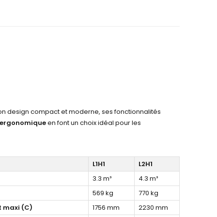
Son design compact et moderne, ses fonctionnalités
r ergonomique
en font un choix idéal pour les
L1H1
L2H1
3.3 m³
4.3 m³
569 kg
770 kg
 maxi (C)
1756 mm
2230 mm