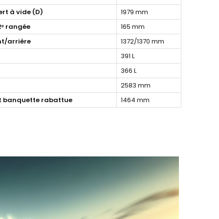
rt à vide (D)
1979 mm
2ᵉ rangée
165 mm
t/arrière
1372/1370 mm
391 L
366 L
2583 mm
 banquette rabattue
1464 mm