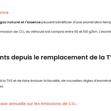
sence
 gaz naturel et l’essence
peuvent bénéficier d’une exonération tempo
’émission de CO
₂
du véhicule est compris entre 60 et 100 g/km. L’exonér
nts depuis le remplacement de la T
 la TVS et de faire évoluer la fiscalité, de nouvelles règles d’exonéra
es.
taxe annuelle sur les émissions de CO₂