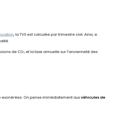
 location
, la TVS est calculée par trimestre civil. Ainsi, si
alité.
issions de CO
₂
et la taxe annuelle sur l’ancienneté des
être exonérées. On pense immédiatement aux
véhicules de