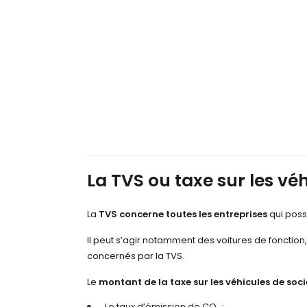
La TVS ou taxe sur les véh
La
TVS concerne toutes les entreprises
qui possè
Il peut s’agir notamment des voitures de fonction, 
concernés par la TVS.
Le
montant de la taxe sur les véhicules de soci
Le taux d’émission de CO
₂
;