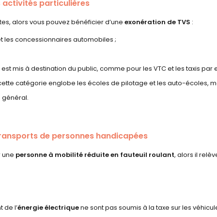
 activités particulières
antes, alors vous pouvez bénéficier d’une
exonération de TVS
:
 et les concessionnaires automobiles ;
e est mis à destination du public, comme pour les VTC et les taxis par
tte catégorie englobe les écoles de pilotage et les auto-écoles, mais e
 général.
 transports de personnes handicapées
r une
personne à mobilité réduite en fauteuil roulant
, alors il rel
 de l’
énergie électrique
ne sont pas soumis à la taxe sur les véhicul