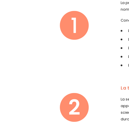
La p
nomb
Conc
La 
La s
appe
scie
dura