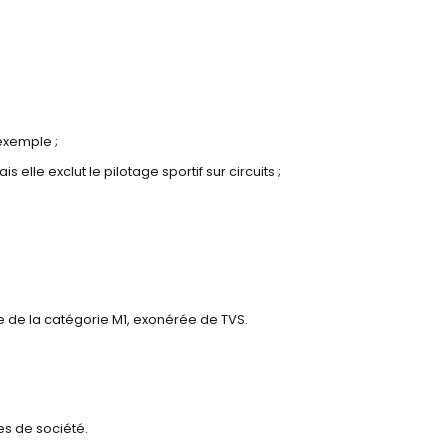
 exemple ;
lle exclut le pilotage sportif sur circuits ;
ève de la catégorie M1, exonérée de TVS.
es de société.