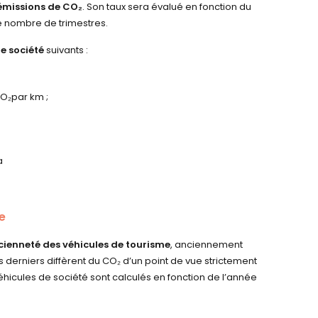
 émissions de CO₂
. Son taux sera évalué en fonction du
 le nombre de trimestres.
e société
suivants :
CO
₂
par km ;
a
me
ncienneté des véhicules de tourisme
, anciennement
s derniers diffèrent du CO
₂
d’un point de vue strictement
hicules de société sont calculés en fonction de l’année