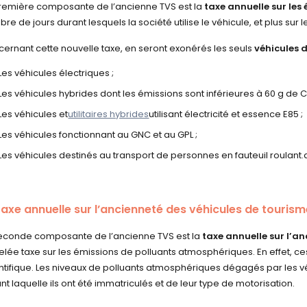
remière composante de l’ancienne TVS est la
taxe annuelle sur les
re de jours durant lesquels la société utilise le véhicule, et plus sur
ernant cette nouvelle taxe, en seront exonérés les seuls
véhicules d
Les véhicules électriques ;
Les véhicules hybrides dont les émissions sont inférieures à 60 g de 
Les véhicules et
utilitaires hybrides
utilisant électricité et essence E85 ;
Les véhicules fonctionnant au GNC et au GPL ;
Les véhicules destinés au transport de personnes en fauteuil roulant.
taxe annuelle sur l’ancienneté des véhicules de touris
econde composante de l’ancienne TVS est la
taxe annuelle sur l’a
lée taxe sur les émissions de polluants atmosphériques. En effet, ce
ntifique. Les niveaux de polluants atmosphériques dégagés par les vé
nt laquelle ils ont été immatriculés et de leur type de motorisation.