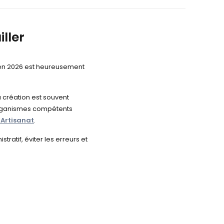
ller
e en 2026 est heureusement
la création est souvent
s organismes compétents
’Artisanat
.
ratif, éviter les erreurs et