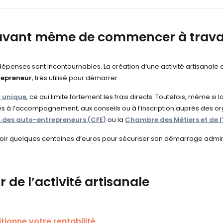
avant même de commencer à travai
s dépenses sont incontournables. La création d’une activité artisanal
repreneur
, très utilisé pour démarrer.
 unique
, ce qui limite fortement les frais directs. Toutefois, même si 
cts liés à l’accompagnement, aux conseils ou à l’inscription auprès de
s des auto-entrepreneurs (CFE)
ou la
Chambre des Métiers et de l
voir
quelques centaines d’euros
pour sécuriser son démarrage administ
r de l’activité artisanale
itionne votre rentabilité