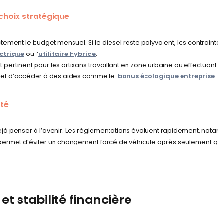
 choix stratégique
ctement le budget mensuel. Si le diesel reste polyvalent, les contrain
ectrique
ou l’
utilitaire hybride
.
t pertinent pour les artisans travaillant en zone urbaine ou effectuant 
ien et d’accéder à des aides comme le
bonus écologique entreprise
.
ité
déjà penser à l’avenir. Les réglementations évoluent rapidement, no
 permet d’éviter un changement forcé de véhicule après seulement 
t stabilité financière