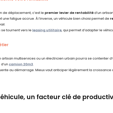
yen de déplacement, c’est le
premier levier de rentabilité
d’un artisan
t une fatigue accrue. À l’inverse, un véhicule bien choisi permet de
r
ail.
 se tournent vers le
leasing utilitaire
, qui permet d’adapter le véhicu
étier
 artisan multiservices ou un électricien urbain pourra se contenter d
 d’un
camion 20m3
.
équente au démarrage. Mieux vaut anticiper légèrement la croissance 
icule, un facteur clé de productiv