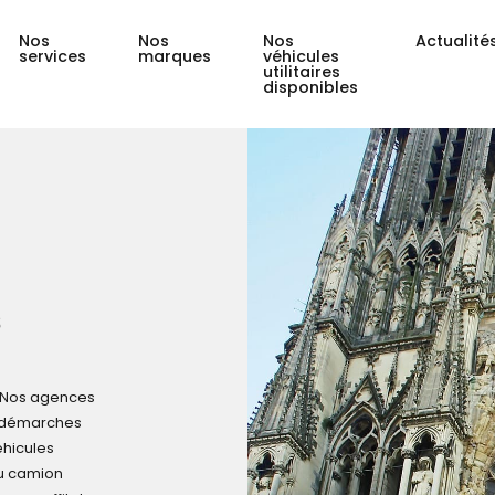
Nos
Nos
Nos
Actualité
services
marques
véhicules
utilitaires
disponibles
s
? Nos agences
s démarches
éhicules
au camion