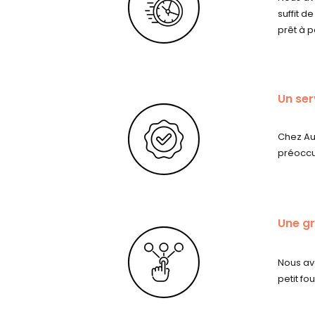
suffit d
prêt à pa
Un ser
Chez Au
préoccu
Une gr
Nous avo
petit f