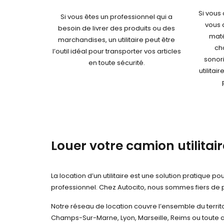
Si vous
Si vous êtes un professionnel qui a
vous 
besoin de livrer des produits ou des
maté
marchandises, un utilitaire peut être
ch
l’outil idéal pour transporter vos articles
sonori
en toute sécurité.
utilitai
Louer votre camion utilitai
La location d’un utilitaire est une solution pratiqu
professionnel. Chez Autocito, nous sommes fiers de p
Notre réseau de location couvre l’ensemble du territo
Champs-Sur-Marne, Lyon, Marseille, Reims ou toute 