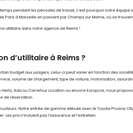
emps pendant les périodes de travail, c’est pourquoi notre équipe se m
de Paris à Marseille en passant par Champs sur Marne, où se trouvent
re utilitaire dans notre agence de Reims !
on d’utilitaire à Reims ?
rtain budget aux usagers, celui-ci peut varier en fonction des société
ervice, volume de chargement, type de voiture, motorisation, assuran
Hertz, Ada ou Carrefour Location ou encore Europcar, nous proposo
ée de réservation.
tructeurs. Notre entrée de gamme débute avec le Toyota Proace City 3m
. Les prix n’incluent pas l’assurance et l’entretien.