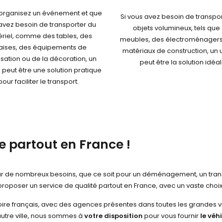
 organisez un événement et que
Si vous avez besoin de transpo
avez besoin de transporter du
objets volumineux, tels que
riel, comme des tables, des
meubles, des électroménagers
aises, des équipements de
matériaux de construction, un ut
sation ou de la décoration, un
peut être la solution idéal
re peut être une solution pratique
pour faciliter le transport.
re partout en France !
e pour de nombreux besoins, que ce soit pour un déménagement, un tr
roposer un service de qualité partout en France, avec un vaste choix
ire français, avec des agences présentes dans toutes les grandes ville
autre ville, nous sommes à
votre disposition
pour vous fournir
le véh