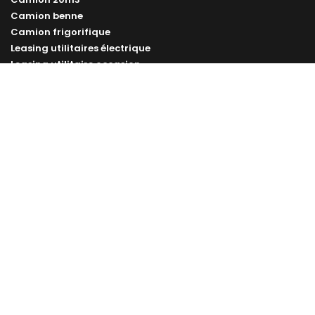
Camion benne
Camion frigorifique
Leasing utilitaires électrique
Leasing utilitaire occasion
Vélo cargo professionnel
Remorque vélo professionnelle
Nos marques
LOA Renault
LOA Mercedes
LOA Toyota
LOA Volkswagen