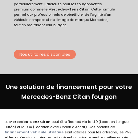
particulièrement judicieuse pour les fourgonnettes
premium comme le
Mercedes-Benz Citan
. Cette formule
permet aux professionnels de bénéficier de l’agilité d’un
véhicule compact et de l’image de marque Mercedes,
tout en maîtrisant leur budget.
Nos utilitaires disponibles
Une solution de financement pour votre
Mercedes-Benz C
itan
fourgon
Le
Mercedes-Benz Citan
peut être financé via la LLD (Location Longue
Durée) et la LOA (Location avec Option d’Achat). Ces options de
financement véhicule utilitaire
sont idéales pour les artisans, les PME
et les professions libérales qui opèrent principalement en milieu urbain.