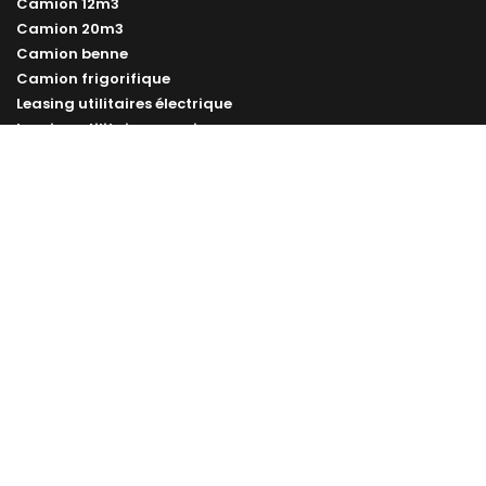
Camion 12m3
Camion 20m3
Camion benne
Camion frigorifique
Leasing utilitaires électrique
Leasing utilitaire occasion
Vélo cargo professionnel
Remorque vélo professionnelle
Nos marques
LOA Renault
LOA Mercedes
LOA Toyota
LOA Volkswagen