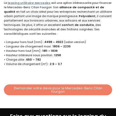
Le
leasing utilitaire Mercedes
est une option intéressante pour financer
le Mercedes-Benz Citan Fourgon. Son
alliance de compacité et de
qualité
en fait un choix idéal pour les entreprises recherchant un utilitaire
urbain portant une image de marque prestigieuse.
Polyvalent
, il convient
parfaitement aux livraisons urbaines, aux artisans et aux services
techniques. De plus, il offre un excellent
confort de conduite
, des
technologies de sécurité avancées et des finitions soignées. Ses
caractéristiques sont les suivantes :
• Longueur hors tout (mm) :
4498 – 4922
(selon version)
• Longueur de chargement maxi :
1806 – 2230
• Hauteur hors tout (mm) :
1811 – 1839
• Hauteur intérieure sous pavillon :
1258
• Charge utile :
650 – 782
• Volume de chargement (m³) :
2.9 – 3.7
Demander votre devis pour le Mercedes-Benz Citan
fourgon