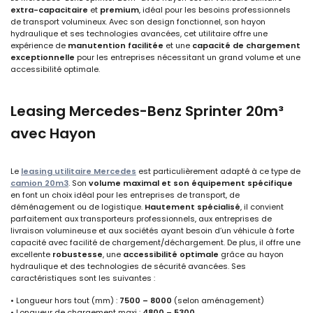
extra-capacitaire
et
premium
, idéal pour les besoins professionnels
de transport volumineux. Avec son design fonctionnel, son hayon
hydraulique et ses technologies avancées, cet utilitaire offre une
expérience de
manutention facilitée
et une
capacité de chargement
exceptionnelle
pour les entreprises nécessitant un grand volume et une
accessibilité optimale.
Leasing Mercedes-Benz Sprinter 20m³
avec Hayon
Le
leasing utilitaire Mercedes
est particulièrement adapté à ce type de
camion 20m3
. Son
volume maximal et son équipement spécifique
en font un choix idéal pour les entreprises de transport, de
déménagement ou de logistique.
Hautement spécialisé
, il convient
parfaitement aux transporteurs professionnels, aux entreprises de
livraison volumineuse et aux sociétés ayant besoin d’un véhicule à forte
capacité avec facilité de chargement/déchargement. De plus, il offre une
excellente
robustesse
, une
accessibilité optimale
grâce au hayon
hydraulique et des technologies de sécurité avancées. Ses
caractéristiques sont les suivantes :
• Longueur hors tout (mm) :
7500 – 8000
(selon aménagement)
• Longueur de chargement maxi :
4800 – 5300