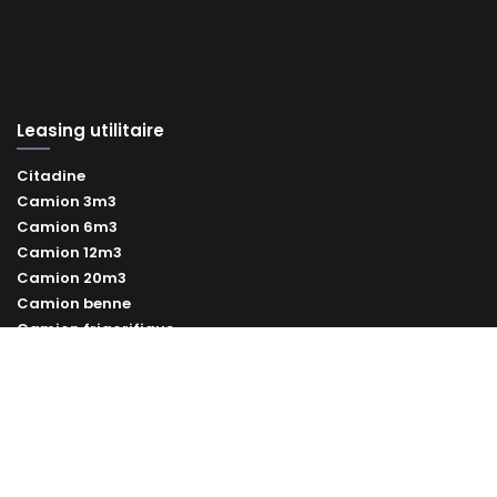
Leasing utilitaire
Citadine
Camion 3m3
Camion 6m3
Camion 12m3
Camion 20m3
Camion benne
Camion frigorifique
Leasing utilitaires électrique
Leasing utilitaire occasion
Vélo cargo professionnel
Remorque vélo professionnelle