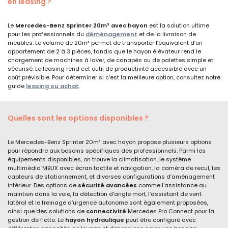
en leasing ?
Le
Mercedes-Benz Sprinter 20m³ avec hayon
est la solution ultime
pour les professionnels du
déménagement
et de la livraison de
meubles. Le volume de 20m³ permet de transporter l’équivalent d’un
appartement de 2 à 3 pièces, tandis que le hayon élévateur rend le
chargement de machines à laver, de canapés ou de palettes simple et
sécurisé. Le leasing rend cet outil de productivité accessible avec un
coût prévisible. Pour déterminer si c’est la meilleure option, consultez notre
guide
leasing ou achat
.
Quelles sont les options disponibles ?
Le Mercedes-Benz Sprinter 20m³ avec hayon propose plusieurs options
pour répondre aux besoins spécifiques des professionnels. Parmi les
équipements disponibles, on trouve la climatisation, le système
multimédia MBUX avec écran tactile et navigation, la caméra de recul, les
capteurs de stationnement, et diverses configurations d’aménagement
intérieur. Des options de
sécurité avancées
comme l’assistance au
maintien dans la voie, la détection d’angle mort, l’assistant de vent
latéral et le freinage d’urgence autonome sont également proposées,
ainsi que des solutions de
connectivité
Mercedes Pro Connect pour la
gestion de flotte. Le
hayon hydraulique
peut être configuré avec