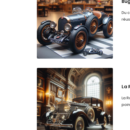
Bug
Du c
réus
La 
La R
poin