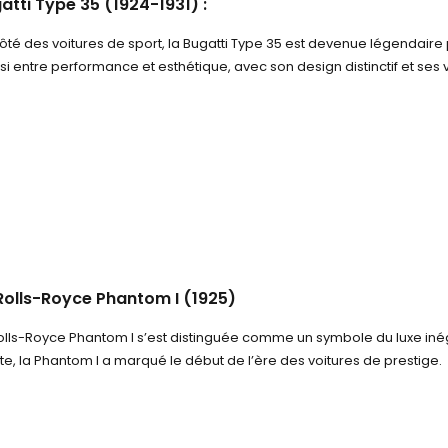
atti Type 35 (1924-1931)
:
ôté des voitures de sport, la Bugatti Type 35 est devenue légendaire 
si entre performance et esthétique, avec son design distinctif et ses vic
Rolls-Royce Phantom I (1925)
olls-Royce Phantom I s’est distinguée comme un symbole du luxe inég
te, la Phantom I a marqué le début de l’ère des voitures de prestige.