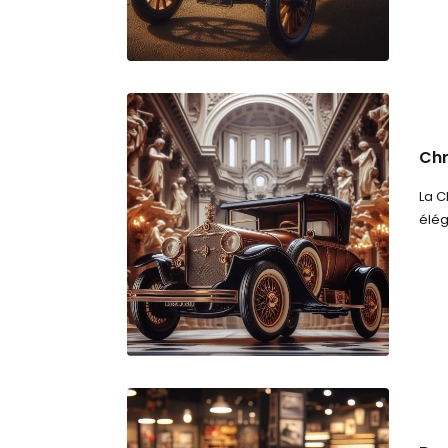
Chr
La C
élég