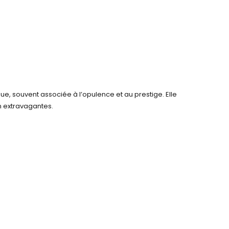
e, souvent associée à l’opulence et au prestige. Elle
n extravagantes.