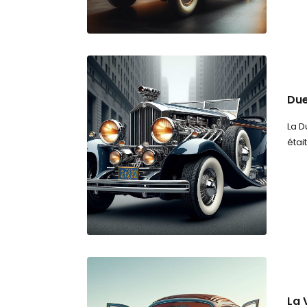
Due
La D
étai
La 