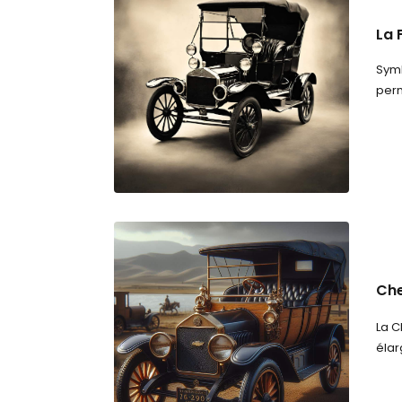
La 
Symb
perm
Che
La C
élar