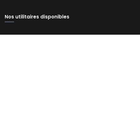
Nos utilitaires disponibles
Nos services
Leasing auto entrepreneur
LLD jeunes entreprises
Financer son utilitaire d’entreprise