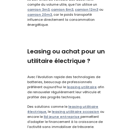
compte du
volume utile
, que l’on utilise un
camion 3m3
,
camion 6m3
,
camion 12m3
ou
camion 20m3
, car le poids transporté
influence directement la consommation
énergétique.
Leasing ou achat pour un
utilitaire électrique ?
Avec l’évolution rapide des technologies de
batteries, beaucoup de professionnels
préfèrent aujourd’hui le
leasing utilitaire
afin
de renouveler régulièrement leur véhicule et
profiter des progrès techniques.
Des solutions comme le
leasing utilitaire
électrique
, le
leasing utilitaire occasion
ou
encore le
lld jeune entreprise
permettent
d’adapter le financement à la croissance de
l’activité sans immobiliser de trésorerie.