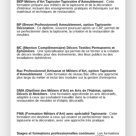
BEP Métiers d’Art Tapissier-Tapissière d’Ameublement
: Cette
formation prépare aux métiers de la tapisserie et de la décoration
d’intérieur, incluant des enseignements pratiques et théoriques sur les
matériaux et techniques de restauration.
BP (Brevet Professionnel) Ameublement, option Tapisserie-
Décoration
: Ce diplôme, souvent poursuivi après un CAP, permet de
se perfectionner dans la tapisserie, la création et la restauration de
meubles.
MC (Mention Complémentaire) Décors Textiles Permanents et
Éphémères
: Une spécialisation qui permet de se former à la création
de décors textiles pour des événements, des lieux publics ou des
installations éphémères.
Bac Professionnel Artisanat et Métiers d’Art, option Tapisserie
d’Ameublement
: Cette formation de niveau Bac offre une approche
plus large du métier et inclut des modules sur la gestion d’entreprise.
DMA (Diplôme des Métiers d’Art) en Arts de l’Habitat, option
Décors et Mobiliers
: Une formation approfondie en arts décoratifs,
adaptée à ceux qui souhaitent travailler dans la création et la
restauration de meubles et d’objets décoratifs.
FMA (Formation Métiers d’Art) avec spécialité Tapisserie
: Cette
formation est destinée à ceux qui veulent se perfectionner dans la
tapisserie et la décoration, avec une approche très pratique.
Stages et formations professionnelles continues
: Les formations