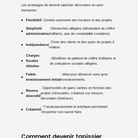
Les avantages de devenir tapissier décorateur en auto-
entreprise :
Flexibilité
: Gestion autonome des horaires et des projets.
Simplicité
: Démarches allégées (déclaration de chiffre
administrative
d’affaires, pas de comptabilité complexe).
: Choix des clients et des types de projets à
Indépendance
réaliser.
Charges
: Bénéficier du plafond de chiffre d’affaires et
fiscales
de cotisations sociales allégées.
réduites
Faible
: Idéal pour démarrer sans gros
investissement initial
investissements.
: Opportunités de gains variées en fonction des
Revenu
projets (rénovation, créations sur mesure,
diversifié
décoration d’intérieur).
: Travail passionnant et artistique permettant
Créativité
d’exprimer son savoir-faire.
Comment devenir tapissier