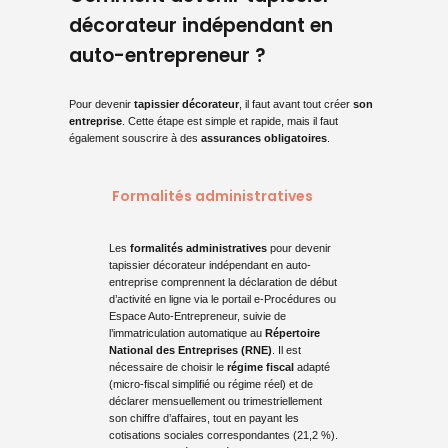
décorateur indépendant en
auto-entrepreneur ?
Pour devenir
tapissier décorateur
, il faut avant tout créer
son
entreprise
. Cette étape est simple et rapide, mais il faut
également souscrire à des
assurances obligatoires
.
Formalités administratives
Les
formalités administratives
pour devenir
tapissier décorateur indépendant en auto-
entreprise comprennent la déclaration de début
d’activité en ligne via le portail e-Procédures ou
Espace Auto-Entrepreneur, suivie de
l’immatriculation automatique au
Répertoire
National des Entreprises (RNE)
. Il est
nécessaire de choisir le
régime fiscal
adapté
(micro-fiscal simplifié ou régime réel) et de
déclarer mensuellement ou trimestriellement
son chiffre d’affaires, tout en payant les
cotisations sociales correspondantes (21,2 %).