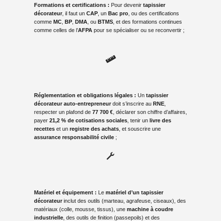
Formations et certifications
:
Pour devenir
tapissier
décorateur
, il faut un
CAP
, un
Bac pro
, ou des certifications
comme
MC
,
BP
,
DMA
, ou
BTMS
, et des formations continues
comme celles de l’
AFPA
pour se spécialiser ou se reconvertir ;
Réglementation et obligations légales
:
Un
tapissier
décorateur auto-entrepreneur
doit s’inscrire au
RNE
,
respecter un plafond de
77 700 €
, déclarer son chiffre d’affaires,
payer
21,2 % de cotisations sociales
, tenir un
livre des
recettes
et un
registre des achats
, et souscrire une
assurance responsabilité civile
;
Matériel et équipement
:
Le
matériel d’un tapissier
décorateur
inclut des outils (marteau, agrafeuse, ciseaux), des
matériaux (colle, mousse, tissus), une
machine à coudre
industrielle
, des outils de finition (passepoils) et des