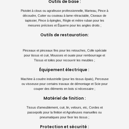
Outils de base :
Pistolet à clous ou agrafeuse professionnelle, Marteau, Pince à
découdre, Cutter ou couteau à lame rétractable, Ciseaux de
tapissier, Pince à épingles, Règle et mètre ruban pour les
mesures précises et Équerre pour les angles droits ;
Outils de restauration:
Pinceaux et pinceaux fins pour les retouches, Colle spéciale
pour tissus et cuir, Mousses et ouate pour rembourrage et
Tissus et toiles pour recouvrir les meubles ;
Équipement électrique :
Machine à coudre industrielle (pour les tissus épais), Perceuse
ou visseuse pour certains travaux de démontage et Scie pour
couper des éléments en bois si nécessaire ;
Matériel de finition :
Tissus d’ameublement, cuir, lin, velours, etc, Cordes et
passepoils pour la finition et Agrafeuses manuelles ou
pneumatiques pour fixer les tissus ;
Protection et sécurité :