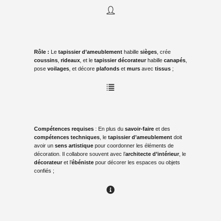
Rôle
:
Le
tapissier d’ameublement
habille
sièges
, crée
coussins
,
rideaux
, et le
tapissier décorateur
habille
canapés
,
pose
voilages
, et décore
plafonds
et
murs
avec
tissus
;
Compétences requises
:
En plus du
savoir-faire
et des
compétences techniques
, le
tapissier d’ameublement
doit
avoir un
sens artistique
pour coordonner les éléments de
décoration. Il collabore souvent avec l’
architecte d’intérieur
, le
décorateur
et l’
ébéniste
pour décorer les espaces ou objets
confiés
;