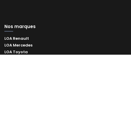
Nos marques
LOA Renault
LOA Mercedes
LOA Toyota
LOA Volkswagen
Contact
Instagram
Tiktok
Linkedin
©2026 Autocito
- Tous droits réservés -
Mentions légales