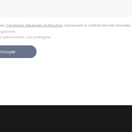
 les
Conditions Générales d'Utilisation
concernant la collecte de mes données.
igatoires
es personnelles sont protégées