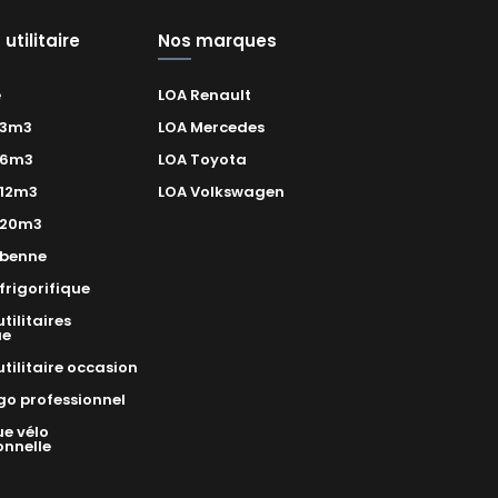
utilitaire
Nos marques
e
LOA Renault
 3m3
LOA Mercedes
 6m3
LOA Toyota
12m3
LOA Volkswagen
 20m3
benne
rigorifique
tilitaires
ue
utilitaire occasion
go professionnel
e vélo
onnelle