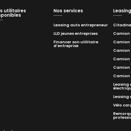
s utilitaires
Nos services
Leasing 
sponibles
Leasing auto entrepreneur
Citadin
LLD jeunes entreprises
Camion
Financer son utilitaire
Camion
d’entreprise
Camion 
Camion
Camion 
Camion f
Leasing u
électriq
Leasing 
Vélo car
Remorqu
professi