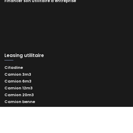
Financer son utilitaire d’entreprise
Leasing utilitaire
Citadine
Camion 3m3
Camion 6m3
Camion 12m3
Camion 20m3
Camion benne
Camion frigorifique
Leasing utilitaires électrique
Leasing utilitaire occasion
Vélo cargo professionnel