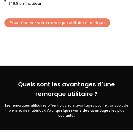
149.8 cm hauteur
Pour réserver votre remorque utilitaire électrique
Quels sont les avantages d’une
remorque utilitaire ?
Les remorques utilitaires offrent plusieurs avantages pour le transport de
biens et de matériaux. Voici
quelques-uns des avantages
les plus
courants :