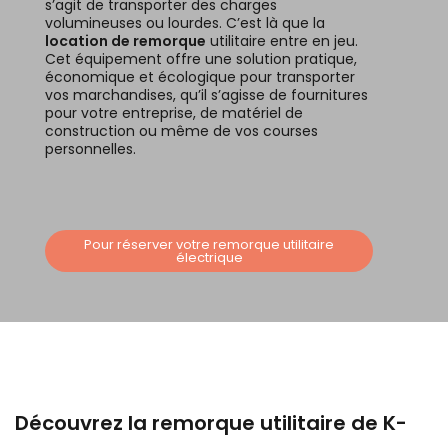
s’agit de transporter des charges
volumineuses ou lourdes. C’est là que la
location de remorque
utilitaire entre en jeu.
Cet équipement offre une solution pratique,
économique et écologique pour transporter
vos marchandises, qu’il s’agisse de fournitures
pour votre entreprise, de matériel de
construction ou même de vos courses
personnelles.
Pour réserver votre remorque utilitaire
électrique
Découvrez la remorque utilitaire de K-