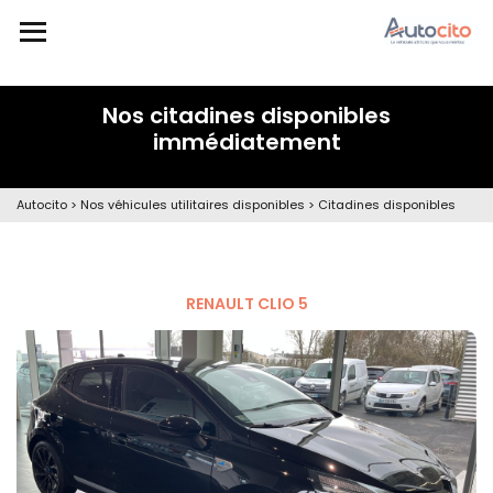
Nos citadines disponibles
immédiatement
Autocito
>
Nos véhicules utilitaires disponibles
>
Citadines disponibles
RENAULT CLIO 5
à partir de
732€ HT/mois*