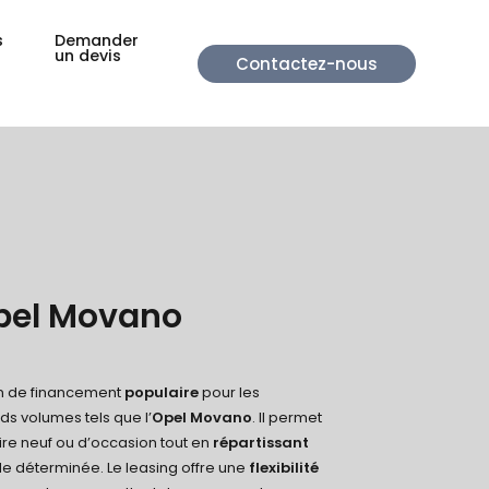
s
Demander
un devis
Contactez-nous
pel Movano
on de financement
populaire
pour les
nds volumes tels que l’
Opel Movano
. Il permet
taire neuf ou d’occasion tout en
répartissant
e déterminée. Le leasing offre une
flexibilité