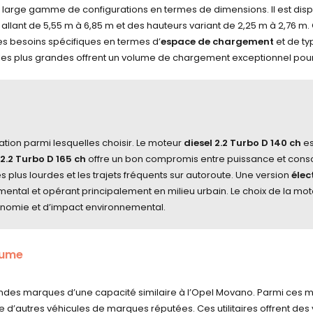
 large gamme de configurations en termes de dimensions. Il est disponi
 allant de 5,55 m à 6,85 m et des hauteurs variant de 2,25 m à 2,76 m
ses besoins spécifiques en termes d’
espace de chargement
et de ty
les plus grandes offrent un volume de chargement exceptionnel pour 
tion parmi lesquelles choisir. Le moteur
diesel 2.2 Turbo D 140 ch
es
 2.2 Turbo D 165 ch
offre un bon compromis entre puissance et conso
lus lourdes et les trajets fréquents sur autoroute. Une version
élec
ental et opérant principalement en milieu urbain. Le choix de la mo
nomie et d’impact environnemental.
lume
andes marques d’une capacité similaire à l’Opel Movano. Parmi ces 
que d’autres véhicules de marques réputées. Ces utilitaires offrent 