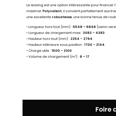
Le leasing est une option intéressante pour financer
maximal.
Polyvalent
, il convient parfaitement aux tr
une excellente
robustesse
, une bonne tenue de rout
• Longueur hors tout (mm) :
5548 – 6848
(selon vers
• Longueur de chargement maxi :
3083 – 4383
• Hauteur hors tout (mm) :
2254 – 2764
• Hauteur intérieure sous pavillon :
1700 – 2144
• Charge utile :
1500 – 2100
• Volume de chargement (m³) :
8 – 17
Foire 