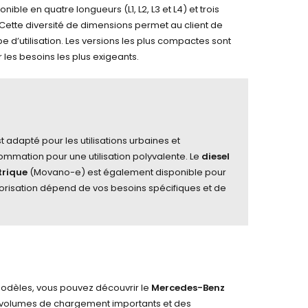
ble en quatre longueurs (L1, L2, L3 et L4) et trois
. Cette diversité de dimensions permet au client de
pe d’utilisation. Les versions les plus compactes sont
les besoins les plus exigeants.
t adapté pour les utilisations urbaines et
mmation pour une utilisation polyvalente. Le
diesel
trique
(Movano-e) est également disponible pour
torisation dépend de vos besoins spécifiques et de
modèles, vous pouvez découvrir le
Mercedes-Benz
des volumes de chargement importants et des