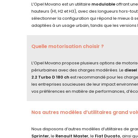
L’Opel Movano est un utilitaire
modulable
offrant une
hauteurs (H1, H2 et H3), avec des longueurs hors-tout
sélectionner la configuration qui répond le mieux à 
adaptées à un usage urbain, tandis que les versions 
Quelle motorisation choisir ?
L’Opel Movano propose plusieurs options de motorisa
périurbaines avec des charges modérées. Le
diesel
2.2 Turbo D 180 ch
est recommandé pour les charges p
les entreprises soucieuses de leur impact environnem
vos préférences en matière de performances, d’éco
Nos autres modèles d’utilitaires grand vo
Nous disposons d’autres modèles d’utilitaires de gr
Sprinter
, le
Renault Master
, le
Fiat Ducato
, ainsi 