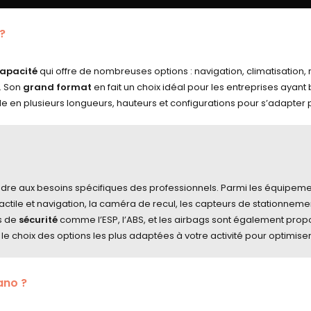
?
apacité
qui offre de nombreuses options : navigation, climatisation,
e. Son
grand format
en fait un choix idéal pour les entreprises ayant
le en plusieurs longueurs, hauteurs et configurations pour s’adapter
re aux besoins spécifiques des professionnels. Parmi les équipement
ile et navigation, la caméra de recul, les capteurs de stationnement
s de
sécurité
comme l’ESP, l’ABS, et les airbags sont également prop
e choix des options les plus adaptées à votre activité pour optimiser 
ano ?