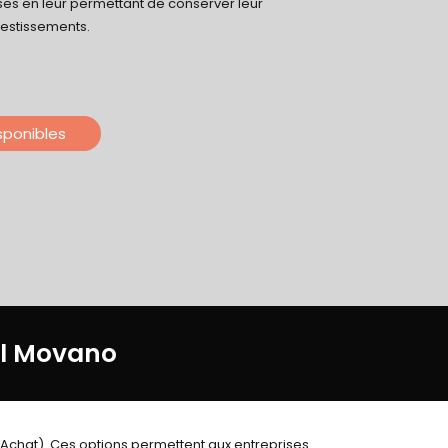
ses en leur permettant de conserver leur
vestissements.
isponibles
el Movano
’Achat). Ces options permettent aux entreprises