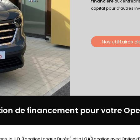
financière
aux entrepri
capital pour d’autres in
Nos utilitaires d
tion de financement pour votre Op
ons, la
LLD
(Location Longue Durée) et la
LOA
(Location avec Option d