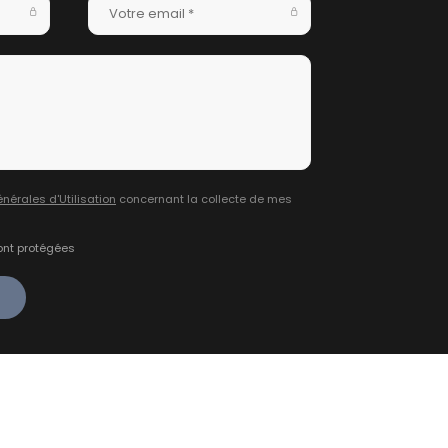
nérales d'Utilisation
concernant la collecte de mes
ont protégées