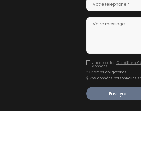
J'accepte les
Conditions Gé
données.
* Champs obligatoires
🔒 Vos données personnelles s