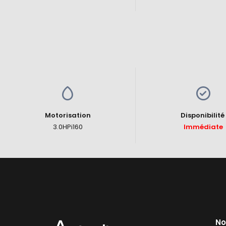
Motorisation
Disponibilit
3.0HPi160
Immédiate
No