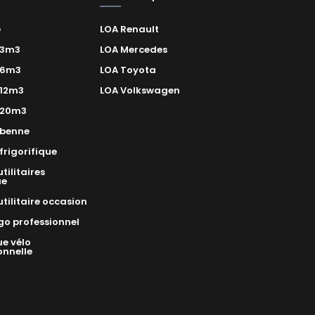
e
LOA Renault
 3m3
LOA Mercedes
 6m3
LOA Toyota
12m3
LOA Volkswagen
 20m3
benne
rigorifique
tilitaires
ue
utilitaire occasion
go professionnel
e vélo
onnelle