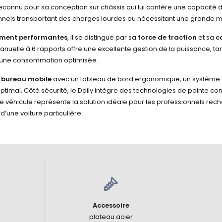
reconnu pour sa conception sur châssis qui lui confère une capacité 
sionnels transportant des charges lourdes ou nécessitant une grand
rement performantes
, il se distingue par sa
force de traction
et sa
c
manuelle à 6 rapports offre une excellente gestion de la puissance, t
t une consommation optimisée.
e bureau mobile
avec un tableau de bord ergonomique, un système d
timal. Côté sécurité, le Daily intègre des technologies de pointe c
 Ce véhicule représente la solution idéale pour les professionnels rec
 d’une voiture particulière.
Accessoire
plateau acier