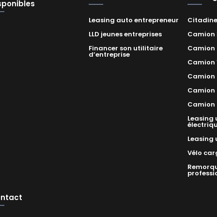
sponibles
Leasing auto entrepreneur
Citadin
LLD jeunes entreprises
Camion
Financer son utilitaire
Camion
d’entreprise
Camion 
Camion
Camion 
Camion f
Leasing u
électriq
Leasing 
Vélo car
Remorqu
professi
ntact