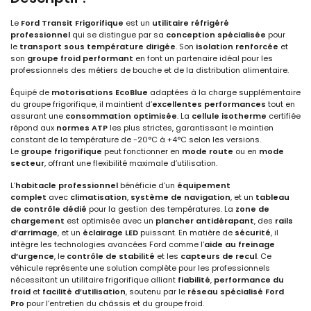
Le
Ford Transit Frigorifique
est un
utilitaire réfrigéré
professionnel
qui se distingue par sa
conception spécialisée
pour
le
transport sous température dirigée
. Son
isolation renforcée
et
son
groupe froid performant
en font un partenaire idéal pour les
professionnels des métiers de bouche et de la distribution alimentaire.
Équipé de
motorisations EcoBlue
adaptées à la charge supplémentaire
du groupe frigorifique, il maintient d’
excellentes performances
tout en
assurant une
consommation optimisée
. La
cellule isotherme
certifiée
répond aux
normes ATP
les plus strictes, garantissant le maintien
constant de la température de -20°C à +4°C selon les versions.
Le
groupe frigorifique
peut fonctionner en
mode route
ou en
mode
secteur
, offrant une flexibilité maximale d’utilisation.
L’
habitacle professionnel
bénéficie d’un
équipement
complet
avec
climatisation
,
système de navigation
, et un
tableau
de contrôle dédié
pour la gestion des températures. La
zone de
chargement
est optimisée avec un
plancher antidérapant
, des
rails
d’arrimage
, et un
éclairage LED
puissant. En matière de
sécurité
, il
intègre les technologies avancées Ford comme l’
aide au freinage
d’urgence
, le
contrôle de stabilité
et les
capteurs de recul
. Ce
véhicule représente une solution complète pour les professionnels
nécessitant un utilitaire frigorifique alliant
fiabilité
,
performance du
froid
et
facilité d’utilisation
, soutenu par le
réseau spécialisé Ford
Pro
pour l’entretien du châssis et du groupe froid.