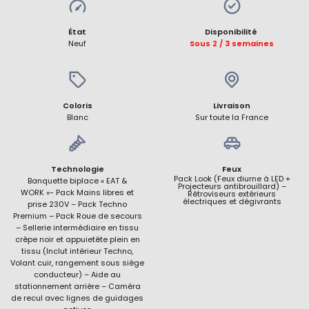
État
Disponibilité
Neuf
Sous 2 / 3 semaines
Coloris
Livraison
Blanc
Sur toute la France
Technologie
Feux
Pack Look (Feux diurne à LED +
Banquette biplace « EAT &
Projecteurs antibrouillard) –
WORK »- Pack Mains libres et
Rétroviseurs extérieurs
électriques et dégivrants
prise 230V – Pack Techno
Premium – Pack Roue de secours
– Sellerie intermédiaire en tissu
crêpe noir et appuietête plein en
tissu (Inclut intérieur Techno,
Volant cuir, rangement sous siège
conducteur) – Aide au
stationnement arrière – Caméra
de recul avec lignes de guidages