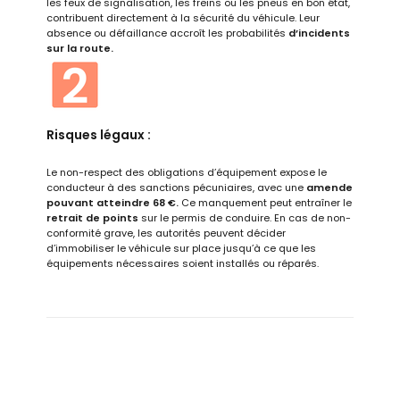
les feux de signalisation, les freins ou les pneus en bon état,
contribuent directement à la sécurité du véhicule. Leur
absence ou défaillance accroît les probabilités
d’incidents
sur la route.
Risques légaux :
Le non-respect des obligations d’équipement expose le
conducteur à des sanctions pécuniaires, avec une
amende
pouvant atteindre 68 €
.
Ce manquement peut entraîner le
retrait de points
sur le permis de conduire. En cas de non-
conformité
grave
, les autorités peuvent décider
d’immobiliser le véhicule sur place jusqu’à ce que les
équipements nécessaires soient installés ou réparés.