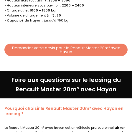
• Hauteur hors tout (mm) :
2800 – 3000
• Hauteur intérieure sous pavillon :
2200 – 2400
• Charge utile :
1000 – 1500 kg
• Volume de chargement (m³) :
20
•
Capacité du hayon
: jusqu’à 750 kg
Demander votre devis pour le Renault Master 20m³ avec
Hayon
Foire aux questions sur le leasing du
Renault Master 20m³ avec Hayon
Pourquoi choisir le Renault Master 20m³ avec Hayon en
leasing ?
Le Renault Master 20m³ avec hayon est un véhicule professionnel
ultra-