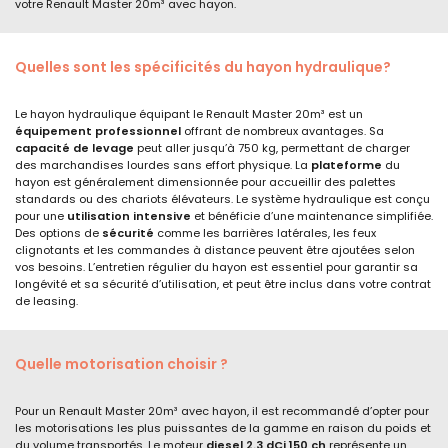
votre Renault Master 20m³ avec hayon.
Quelles sont les spécificités du hayon hydraulique?
Le hayon hydraulique équipant le Renault Master 20m³ est un
équipement professionnel
offrant de nombreux avantages. Sa
capacité de levage
peut aller jusqu’à 750 kg, permettant de charger
des marchandises lourdes sans effort physique. La
plateforme
du
hayon est généralement dimensionnée pour accueillir des palettes
standards ou des chariots élévateurs. Le système hydraulique est conçu
pour une
utilisation intensive
et bénéficie d’une maintenance simplifiée.
Des options de
sécurité
comme les barrières latérales, les feux
clignotants et les commandes à distance peuvent être ajoutées selon
vos besoins. L’entretien régulier du hayon est essentiel pour garantir sa
longévité et sa sécurité d’utilisation, et peut être inclus dans votre contrat
de leasing.
Quelle motorisation choisir ?
Pour un Renault Master 20m³ avec hayon, il est recommandé d’opter pour
les motorisations les plus puissantes de la gamme en raison du poids et
du volume transportés. Le moteur
diesel 2.3 dCi 150 ch
représente un