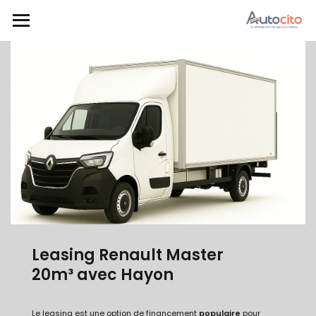
Leasing Renault Master
20m³ avec Hayon
Le
leasing
est une option de financement
populaire
pour