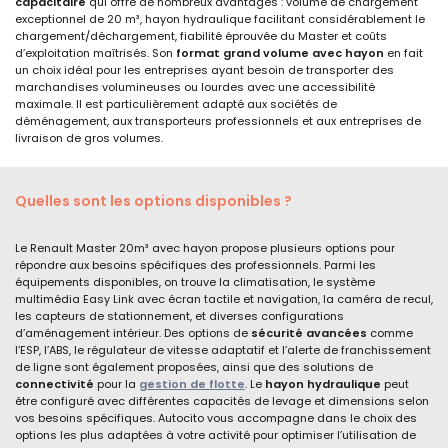
capacitaire
qui offre de nombreux avantages : volume de chargement
exceptionnel de 20 m³, hayon hydraulique facilitant considérablement le
chargement/déchargement, fiabilité éprouvée du Master et coûts
d’exploitation maîtrisés. Son
format grand volume avec hayon
en fait
un choix idéal pour les entreprises ayant besoin de transporter des
marchandises volumineuses ou lourdes avec une accessibilité
maximale. Il est particulièrement adapté aux sociétés de
déménagement, aux transporteurs professionnels et aux entreprises de
livraison de gros volumes.
Quelles sont les options disponibles ?
Le Renault Master 20m³ avec hayon propose plusieurs options pour
répondre aux besoins spécifiques des professionnels. Parmi les
équipements disponibles, on trouve la climatisation, le système
multimédia Easy Link avec écran tactile et navigation, la caméra de recul,
les capteurs de stationnement, et diverses configurations
d’aménagement intérieur. Des options de
sécurité avancées
comme
l’ESP, l’ABS, le régulateur de vitesse adaptatif et l’alerte de franchissement
de ligne sont également proposées, ainsi que des solutions de
connectivité
pour la
gestion de flotte
. Le
hayon hydraulique
peut
être configuré avec différentes capacités de levage et dimensions selon
vos besoins spécifiques. Autocito vous accompagne dans le choix des
options les plus adaptées à votre activité pour optimiser l’utilisation de