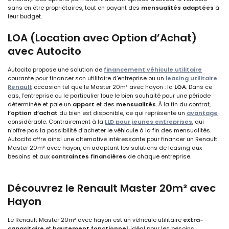
sans en être propriétaires, tout en payant des
mensualités adaptées
à
leur budget.
LOA (Location avec Option d’Achat)
avec Autocito
Autocito propose une solution de
financement véhicule utilitaire
courante pour financer son utilitaire d’entreprise ou un
leasing utilitaire
Renault
occasion tel que le Master 20m³ avec hayon : la
LOA
. Dans ce
cas, l’entreprise ou le particulier loue le bien souhaité pour une période
déterminée et paie un
apport
et des
mensualités
. À la fin du contrat,
l’option d’achat
du bien est disponible, ce qui représente un
avantage
considérable. Contrairement à la
LLD pour jeunes entreprises
, qui
n’offre pas la possibilité d’acheter le véhicule à la fin des mensualités.
Autocito offre ainsi une alternative intéressante pour financer un Renault
Master 20m³ avec hayon, en adaptant les solutions de leasing aux
besoins et aux
contraintes financières
de chaque entreprise.
Découvrez le Renault Master 20m³ avec
Hayon
Le Renault Master 20m³ avec hayon est un véhicule utilitaire
extra-
capacitaire
et
hautement fonctionnel
, idéal pour les besoins