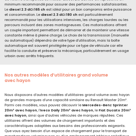
minimum recommandé pour assurer des performances satisfaisantes.
Le
diesel 2.3 dCi 165 ch
est idéal pour un bon compromis entre puissance
et consommation. Le
diesel 2.3 dCi 180 ch
est particulièrement
recommandé pour les utilisations intensives, les charges lourdes ou les
parcours incluant des zones montagneuses. Ces motorisations offrent
un couple important permettant de démarrer et de maintenir une vitesse
constante même à pleine charge. Le choix de la transmission (manuelle
ou automatique) dépendra de votre type d’utilisation, mais la boîte
automatique est souvent privilégiée pour ce type de véhicule car elle
facilite la conduite et préserve la mécanique, particulièrement en usage
urbain avec arrêts fréquents.
Nos autres modèles d’utilitaires grand volume
avec
hayon
Nous disposons d’autres modèles d’utilitaires grand volume avec hayon
de grandes marques d’une capacité similaire au Renault Master 20m³.
Parmi ces modèles, vous pouvez découvrir le
Mercedes-Benz Sprinter
20m³ avec hayon
, l’
Iveco Daily 20m³ avec hayon
, le
Fiat Ducato 20m³
avec hayon
, ainsi que d’autres véhicules de marques réputées. Ces
utilitaires offrent des volumes de chargement importants et des
caractéristiques adaptées aux besoins des professionnels exigeants.
Que vous ayez besoin d’un espace de chargement pour le transport de